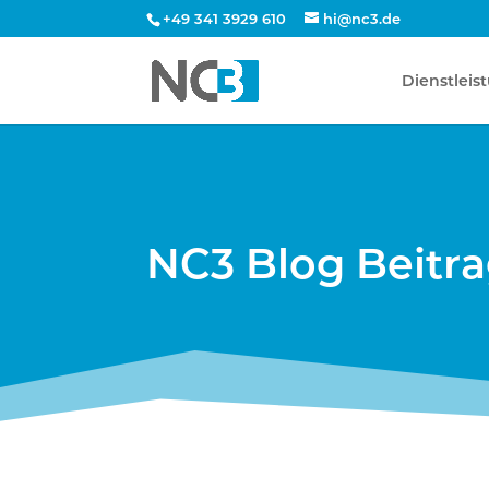
+49 341 3929 610
hi@nc3.de
Dienstleis
NC3 Blog Beitr