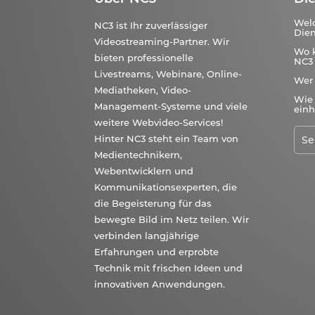
Wel
NC3 ist Ihr zuverlässiger
Dien
Videostreaming-Partner. Wir
Wo 
bieten professionelle
NC3 
Livestreams, Webinare, Online-
Wer
Mediatheken, Video-
Wie 
Management-Systeme und viele
einh
weitere Webvideo-Services!
Hinter NC3 steht ein Team von
Medientechnikern,
Webentwicklern und
Kommunikationsexperten, die
die Begeisterung für das
bewegte Bild im Netz teilen. Wir
verbinden langjährige
Erfahrungen und erprobte
Technik mit frischen Ideen und
innovativen Anwendungen.