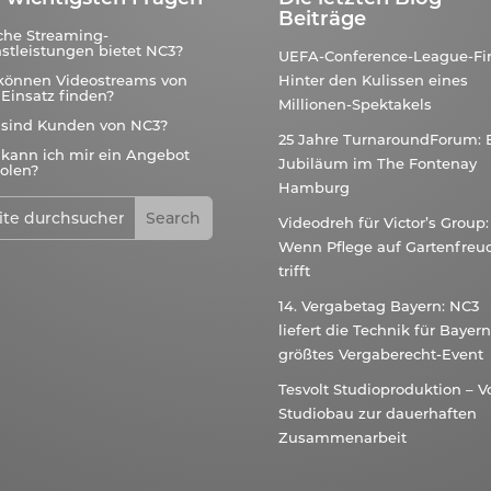
Beiträge
che Streaming-
stleistungen bietet NC3?
UEFA-Conference-League-Fin
können Videostreams von
Hinter den Kulissen eines
Einsatz finden?
Millionen-Spektakels
 sind Kunden von NC3?
25 Jahre TurnaroundForum: 
kann ich mir ein Angebot
Jubiläum im The Fontenay
olen?
Hamburg
Videodreh für Victor’s Group:
Wenn Pflege auf Gartenfreu
trifft
14. Vergabetag Bayern: NC3
liefert die Technik für Bayer
größtes Vergaberecht-Event
Tesvolt Studioproduktion – 
Studiobau zur dauerhaften
Zusammenarbeit