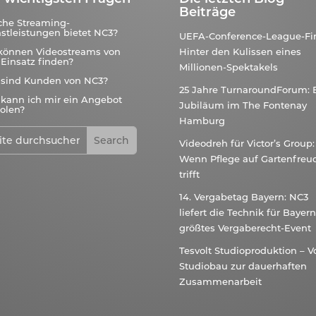
Beiträge
che Streaming-
stleistungen bietet NC3?
UEFA-Conference-League-Fin
können Videostreams von
Hinter den Kulissen eines
Einsatz finden?
Millionen-Spektakels
 sind Kunden von NC3?
25 Jahre TurnaroundForum: 
kann ich mir ein Angebot
Jubiläum im The Fontenay
olen?
Hamburg
Videodreh für Victor’s Group:
Wenn Pflege auf Gartenfreu
trifft
14. Vergabetag Bayern: NC3
liefert die Technik für Bayer
größtes Vergaberecht-Event
Tesvolt Studioproduktion – 
Studiobau zur dauerhaften
Zusammenarbeit