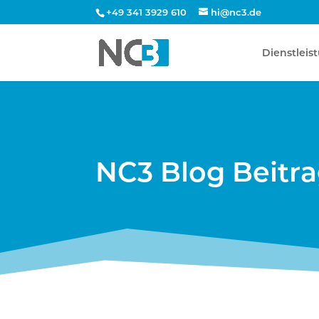
+49 341 3929 610
hi@nc3.de
Dienstleis
NC3 Blog Beitr