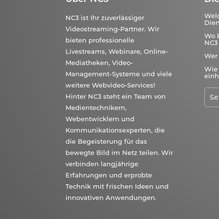
Wel
NC3 ist Ihr zuverlässiger
Dien
Videostreaming-Partner. Wir
Wo 
bieten professionelle
NC3 
Livestreams, Webinare, Online-
Wer
Mediatheken, Video-
Wie 
Management-Systeme und viele
einh
weitere Webvideo-Services!
Hinter NC3 steht ein Team von
Medientechnikern,
Webentwicklern und
Kommunikationsexperten, die
die Begeisterung für das
bewegte Bild im Netz teilen. Wir
verbinden langjährige
Erfahrungen und erprobte
Technik mit frischen Ideen und
innovativen Anwendungen.