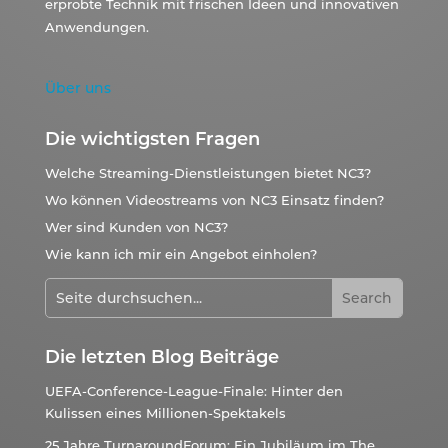
erprobte Technik mit frischen Ideen und innovativen
Anwendungen.
Über uns
Die wichtigsten Fragen
Welche Streaming-Dienstleistungen bietet NC3?
Wo können Videostreams von NC3 Einsatz finden?
Wer sind Kunden von NC3?
Wie kann ich mir ein Angebot einholen?
Die letzten Blog Beiträge
UEFA-Conference-League-Finale: Hinter den
Kulissen eines Millionen-Spektakels
25 Jahre TurnaroundForum: Ein Jubiläum im The