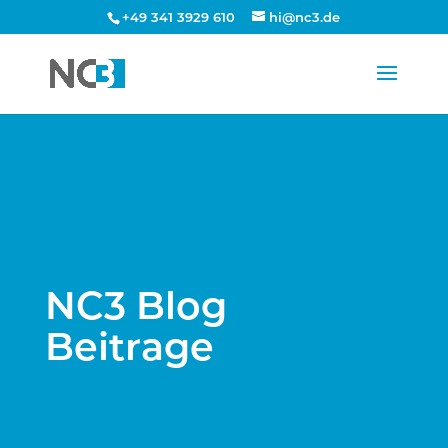
+49 341 3929 610
hi@nc3.de
NC3 Blog
Beitrage