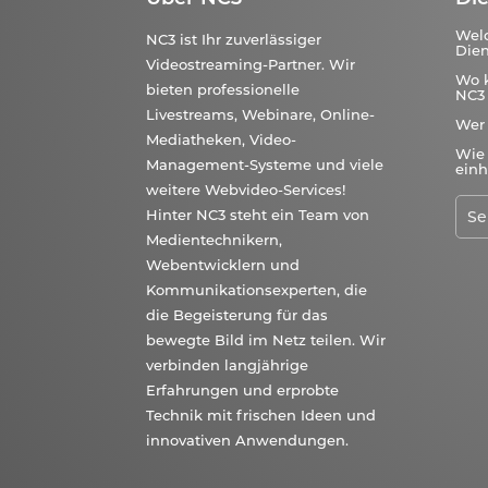
Wel
NC3 ist Ihr zuverlässiger
Dien
Videostreaming-Partner. Wir
Wo 
bieten professionelle
NC3 
Livestreams, Webinare, Online-
Wer
Mediatheken, Video-
Wie 
Management-Systeme und viele
einh
weitere Webvideo-Services!
Hinter NC3 steht ein Team von
Medientechnikern,
Webentwicklern und
Kommunikationsexperten, die
die Begeisterung für das
bewegte Bild im Netz teilen. Wir
verbinden langjährige
Erfahrungen und erprobte
Technik mit frischen Ideen und
innovativen Anwendungen.