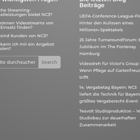
Beiträge
che Streaming-
stleistungen bietet NC3?
UEFA-Conference-League-Fin
können Videostreams von
Hinter den Kulissen eines
Einsatz finden?
Millionen-Spektakels
 sind Kunden von NC3?
25 Jahre TurnaroundForum: 
kann ich mir ein Angebot
Jubiläum im The Fontenay
olen?
Hamburg
Videodreh für Victor’s Group:
Wenn Pflege auf Gartenfreu
trifft
14. Vergabetag Bayern: NC3
liefert die Technik für Bayer
größtes Vergaberecht-Event
Tesvolt Studioproduktion – 
Studiobau zur dauerhaften
Zusammenarbeit