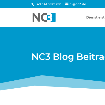
+49 341 3929 610
hi@nc3.de
Dienstleis
NC3 Blog Beitr