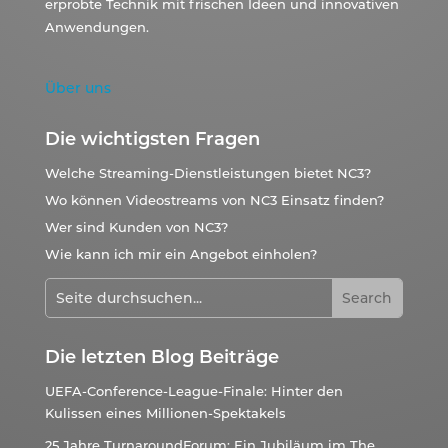
erprobte Technik mit frischen Ideen und innovativen
Anwendungen.
Über uns
Die wichtigsten Fragen
Welche Streaming-Dienstleistungen bietet NC3?
Wo können Videostreams von NC3 Einsatz finden?
Wer sind Kunden von NC3?
Wie kann ich mir ein Angebot einholen?
Die letzten Blog Beiträge
UEFA-Conference-League-Finale: Hinter den
Kulissen eines Millionen-Spektakels
25 Jahre TurnaroundForum: Ein Jubiläum im The