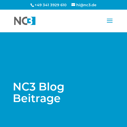
+49 341 3929 610
hi@nc3.de
NC3 Blog
Beitrage