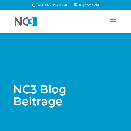
+49 341 3929 610
hi@nc3.de
NC3 Blog
Beitrage