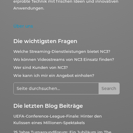
erprobte Technik mit frischen Ideen und innovativen
Anwendungen.
Über uns
Die wichtigsten Fragen
Welche Streaming-Dienstleistungen bietet NC3?
Wo können Videostreams von NC3 Einsatz finden?
Wer sind Kunden von NC3?
Wie kann ich mir ein Angebot einholen?
Die letzten Blog Beiträge
UEFA-Conference-League-Finale: Hinter den
Kulissen eines Millionen-Spektakels
25 Jahre TurnaroundForum: Ein Jubiläum im The