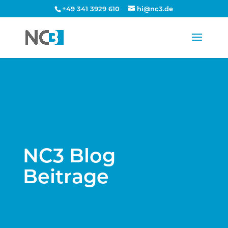
+49 341 3929 610
hi@nc3.de
NC3 Blog
Beitrage