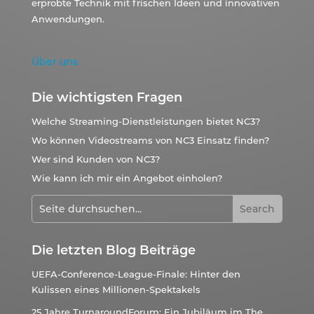
erprobte Technik mit frischen Ideen und innovativen
Anwendungen.
Über uns
Die wichtigsten Fragen
Welche Streaming-Dienstleistungen bietet NC3?
Wo können Videostreams von NC3 Einsatz finden?
Wer sind Kunden von NC3?
Wie kann ich mir ein Angebot einholen?
Die letzten Blog Beiträge
UEFA-Conference-League-Finale: Hinter den
Kulissen eines Millionen-Spektakels
25 Jahre TurnaroundForum: Ein Jubiläum im The