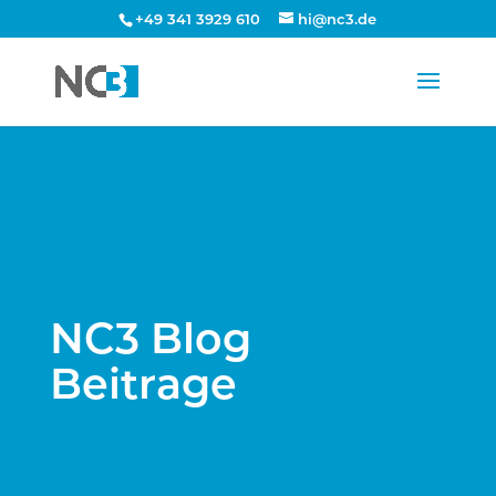
+49 341 3929 610
hi@nc3.de
NC3 Blog
Beitrage