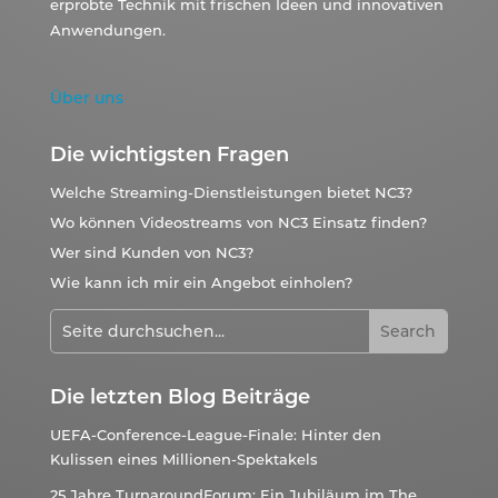
erprobte Technik mit frischen Ideen und innovativen
Anwendungen.
Über uns
Die wichtigsten Fragen
Welche Streaming-Dienstleistungen bietet NC3?
Wo können Videostreams von NC3 Einsatz finden?
Wer sind Kunden von NC3?
Wie kann ich mir ein Angebot einholen?
Die letzten Blog Beiträge
UEFA-Conference-League-Finale: Hinter den
Kulissen eines Millionen-Spektakels
25 Jahre TurnaroundForum: Ein Jubiläum im The