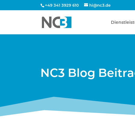
+49 341 3929 610
hi@nc3.de
Dienstleis
NC3 Blog Beitr