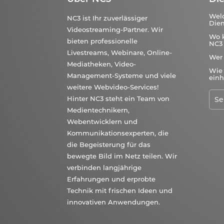
Wel
NC3 ist Ihr zuverlässiger
Dien
Videostreaming-Partner. Wir
Wo 
bieten professionelle
NC3 
Livestreams, Webinare, Online-
Wer
Mediatheken, Video-
Wie 
Management-Systeme und viele
einh
weitere Webvideo-Services!
Hinter NC3 steht ein Team von
Medientechnikern,
Webentwicklern und
Kommunikationsexperten, die
die Begeisterung für das
bewegte Bild im Netz teilen. Wir
verbinden langjährige
Erfahrungen und erprobte
Technik mit frischen Ideen und
innovativen Anwendungen.