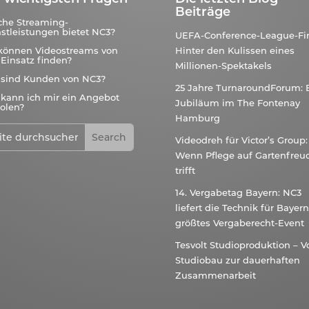
Beiträge
che Streaming-
stleistungen bietet NC3?
UEFA-Conference-League-Fin
können Videostreams von
Hinter den Kulissen eines
Einsatz finden?
Millionen-Spektakels
 sind Kunden von NC3?
25 Jahre TurnaroundForum: 
kann ich mir ein Angebot
Jubiläum im The Fontenay
olen?
Hamburg
Videodreh für Victor’s Group:
Wenn Pflege auf Gartenfreu
trifft
14. Vergabetag Bayern: NC3
liefert die Technik für Bayer
größtes Vergaberecht-Event
Tesvolt Studioproduktion – 
Studiobau zur dauerhaften
Zusammenarbeit