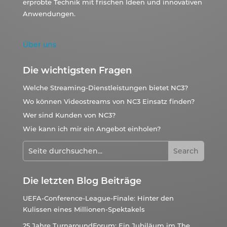
erprobte Technik mit frischen Ideen und innovativen
Anwendungen.
Über uns
Die wichtigsten Fragen
Welche Streaming-Dienstleistungen bietet NC3?
Wo können Videostreams von NC3 Einsatz finden?
Wer sind Kunden von NC3?
Wie kann ich mir ein Angebot einholen?
Die letzten Blog Beiträge
UEFA-Conference-League-Finale: Hinter den
Kulissen eines Millionen-Spektakels
25 Jahre TurnaroundForum: Ein Jubiläum im The