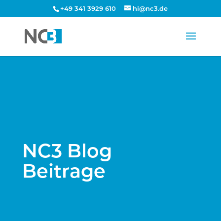
+49 341 3929 610
hi@nc3.de
NC3 Blog
Beitrage