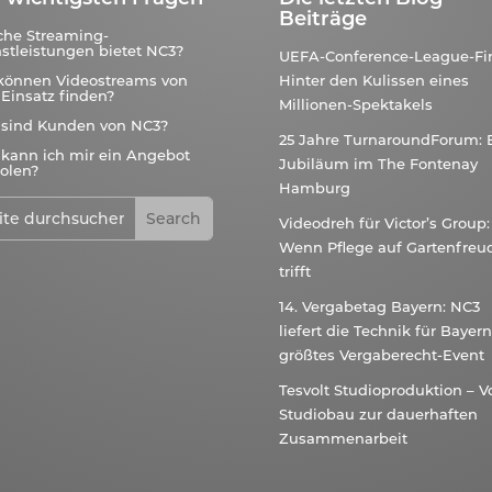
Beiträge
che Streaming-
stleistungen bietet NC3?
UEFA-Conference-League-Fin
können Videostreams von
Hinter den Kulissen eines
Einsatz finden?
Millionen-Spektakels
 sind Kunden von NC3?
25 Jahre TurnaroundForum: 
kann ich mir ein Angebot
Jubiläum im The Fontenay
olen?
Hamburg
Videodreh für Victor’s Group:
Wenn Pflege auf Gartenfreu
trifft
14. Vergabetag Bayern: NC3
liefert die Technik für Bayer
größtes Vergaberecht-Event
Tesvolt Studioproduktion – 
Studiobau zur dauerhaften
Zusammenarbeit