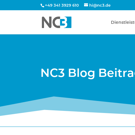
+49 341 3929 610
hi@nc3.de
Dienstleis
NC3 Blog Beitr