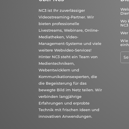
Wel
NC3 ist Ihr zuverlässiger
Dien
Videostreaming-Partner. Wir
Wo 
bieten professionelle
NC3 
Livestreams, Webinare, Online-
Wer
Mediatheken, Video-
Wie 
Management-Systeme und viele
einh
weitere Webvideo-Services!
Hinter NC3 steht ein Team von
Medientechnikern,
Webentwicklern und
Kommunikationsexperten, die
die Begeisterung für das
bewegte Bild im Netz teilen. Wir
verbinden langjährige
Erfahrungen und erprobte
Technik mit frischen Ideen und
innovativen Anwendungen.