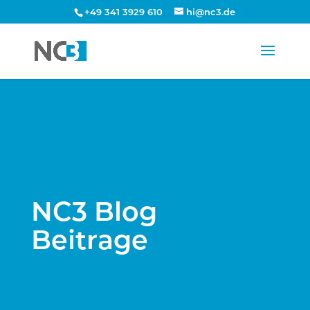
+49 341 3929 610
hi@nc3.de
NC3 Blog
Beitrage