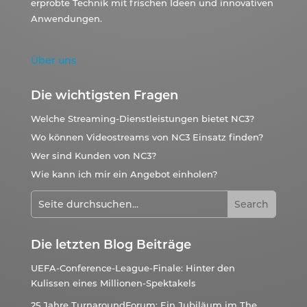
erprobte Technik mit frischen Ideen und innovativen
Anwendungen.
Über uns
Die wichtigsten Fragen
Welche Streaming-Dienstleistungen bietet NC3?
Wo können Videostreams von NC3 Einsatz finden?
Wer sind Kunden von NC3?
Wie kann ich mir ein Angebot einholen?
Die letzten Blog Beiträge
UEFA-Conference-League-Finale: Hinter den
Kulissen eines Millionen-Spektakels
25 Jahre TurnaroundForum: Ein Jubiläum im The