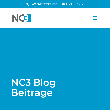
+49 341 3929 610
hi@nc3.de
NC3 Blog
Beitrage