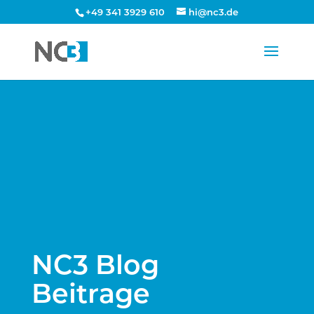
+49 341 3929 610
hi@nc3.de
NC3 Blog
Beitrage