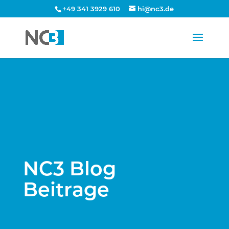
+49 341 3929 610
hi@nc3.de
NC3 Blog
Beitrage