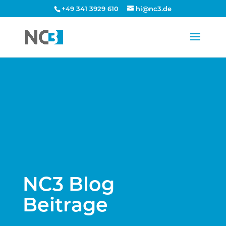
+49 341 3929 610
hi@nc3.de
NC3 Blog
Beitrage