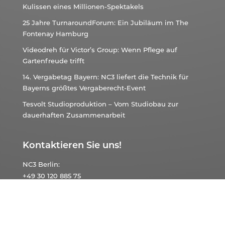
Kulissen eines Millionen-Spektakels
25 Jahre TurnaroundForum: Ein Jubiläum im The
Fontenay Hamburg
Videodreh für Victor’s Group: Wenn Pflege auf
Gartenfreude trifft
14. Vergabetag Bayern: NC3 liefert die Technik für
Bayerns größtes Vergaberecht-Event
Tesvolt Studioproduktion – Vom Studiobau zur
dauerhaften Zusammenarbeit
Kontaktieren Sie uns!
NC3
Berlin:
+49 30 120 885 75
NC3
Hannover:
+49 511 874 536 60
NC3
München: