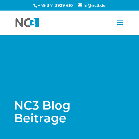
+49 341 3929 610
hi@nc3.de
NC3 Blog
Beitrage