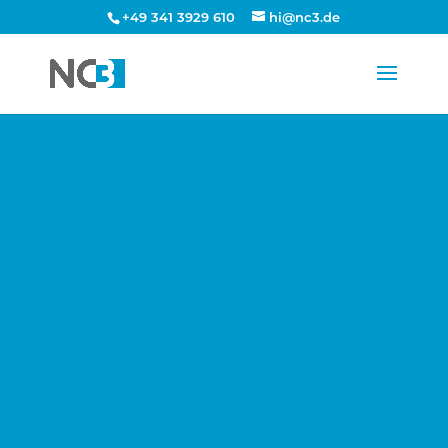
+49 341 3929 610
hi@nc3.de