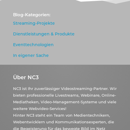
Blog-Kategorien:
Streaming-Projekte
Dienstleistungen & Produkte
Eventtechnologien
In eigener Sache
Über NC3
NC3 ist Ihr zuverlässiger Videostreaming-Partner. Wir
bieten professionelle Livestreams, Webinare, Online-
Mediatheken, Video-Management-Systeme und viele
weitere Webvideo-Services!
Hinter NC3 steht ein Team von Medientechnikern,
Webentwicklern und Kommunikationsexperten, die
die Begeisterung für das bewegte Bild im Netz