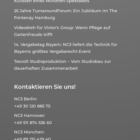
Kulissen eines Millionen-Spektakels
25 Jahre TurnaroundForum: Ein Jubiläum im The
Fontenay Hamburg
Videodreh für Victor’s Group: Wenn Pflege auf
Gartenfreude trifft
14. Vergabetag Bayern: NC3 liefert die Technik für
Bayerns größtes Vergaberecht-Event
Tesvolt Studioproduktion – Vom Studiobau zur
dauerhaften Zusammenarbeit
Kontaktieren Sie uns!
NC3
Berlin:
+49 30 120 885 75
NC3
Hannover:
+49 511 874 536 60
NC3
München:
+49 89 215 429 40