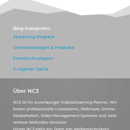
Blog-Kategorien:
Streaming-Projekte
Dienstleistungen & Produkte
Eventtechnologien
In eigener Sache
Über NC3
NC3 ist Ihr zuverlässiger Videostreaming-Partner. Wir
bieten professionelle Livestreams, Webinare, Online-
Mediatheken, Video-Management-Systeme und viele
weitere Webvideo-Services!
Hinter NC3 steht ein Team von Medientechnikern,