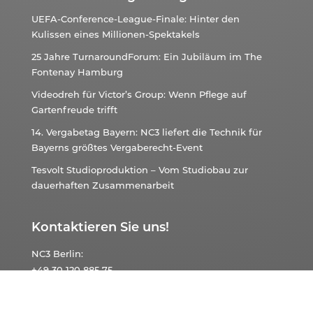
UEFA-Conference-League-Finale: Hinter den
Kulissen eines Millionen-Spektakels
25 Jahre TurnaroundForum: Ein Jubiläum im The
Fontenay Hamburg
Videodreh für Victor’s Group: Wenn Pflege auf
Gartenfreude trifft
14. Vergabetag Bayern: NC3 liefert die Technik für
Bayerns größtes Vergaberecht-Event
Tesvolt Studioproduktion – Vom Studiobau zur
dauerhaften Zusammenarbeit
Kontaktieren Sie uns!
NC3
Berlin:
+49 30 120 885 75
NC3
Hannover:
+49 511 874 536 60