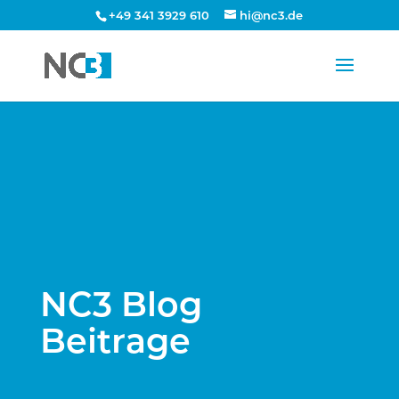
+49 341 3929 610
hi@nc3.de
NC3 Blog
Beitrage