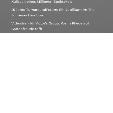
Kulissen eines Millionen-Spektakels
25 Jahre TurnaroundForum: Ein Jubiläum im The
Fontenay Hamburg
Videodreh für Victor’s Group: Wenn Pflege auf
Gartenfreude trifft
14. Vergabetag Bayern: NC3 liefert die Technik für
Bayerns größtes Vergaberecht-Event
Tesvolt Studioproduktion – Vom Studiobau zur
dauerhaften Zusammenarbeit
Kontaktieren Sie uns!
NC3
Berlin:
+49 30 120 885 75
NC3
Hannover:
+49 511 874 536 60
NC3
München: