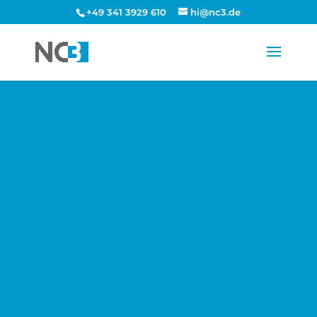
+49 341 3929 610
hi@nc3.de