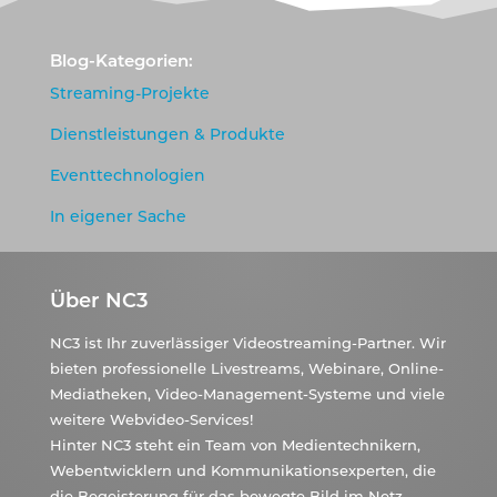
Blog-Kategorien:
Streaming-Projekte
Dienstleistungen & Produkte
Eventtechnologien
In eigener Sache
Über NC3
NC3 ist Ihr zuverlässiger Videostreaming-Partner. Wir
bieten professionelle Livestreams, Webinare, Online-
Mediatheken, Video-Management-Systeme und viele
weitere Webvideo-Services!
Hinter NC3 steht ein Team von Medientechnikern,
Webentwicklern und Kommunikationsexperten, die
die Begeisterung für das bewegte Bild im Netz